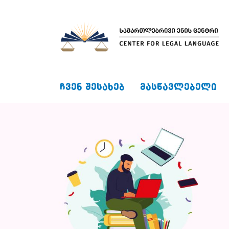
ᲩᲕᲔᲜ ᲨᲔᲡᲐᲮᲔᲑ
ᲛᲐᲡᲬᲐᲕᲚᲔᲑᲔᲚᲘ