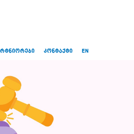
ᲐᲠᲢᲜᲘᲝᲠᲔᲑᲘ
ᲙᲝᲜᲢᲐᲥᲢᲘ
EN