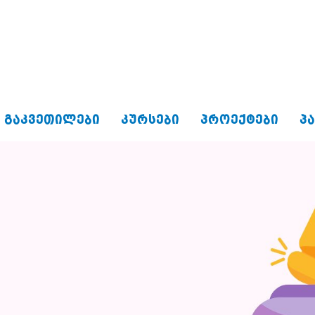
ᲒᲐᲙᲕᲔᲗᲘᲚᲔᲑᲘ
ᲙᲣᲠᲡᲔᲑᲘ
ᲞᲠᲝᲔᲥᲢᲔᲑᲘ
Პ